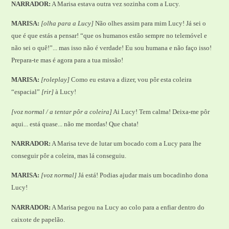
NARRADOR:
A Marisa estava outra vez sozinha com a Lucy.
MARISA:
[olha para a Lucy]
Não olhes assim para mim Lucy! Já sei o
que é que estás a pensar! “que os humanos estão sempre no telemóvel e
não sei o quê!”... mas isso não é verdade! Eu sou humana e não faço isso!
Prepara-te mas é agora para a tua missão!
MARISA:
[roleplay]
Como eu estava a dizer, vou pôr esta coleira
“espacial”
[rir]
à Lucy!
[voz normal / a tentar pôr a coleira]
Ai Lucy! Tem calma! Deixa-me pôr
aqui... está quase... não me mordas! Que chata!
NARRADOR:
A Marisa teve de lutar um bocado com a Lucy para lhe
conseguir pôr a coleira, mas lá conseguiu.
MARISA:
[voz normal]
Já está! Podias ajudar mais um bocadinho dona
Lucy!
NARRADOR:
A Marisa pegou na Lucy ao colo para a enfiar dentro do
caixote de papelão.