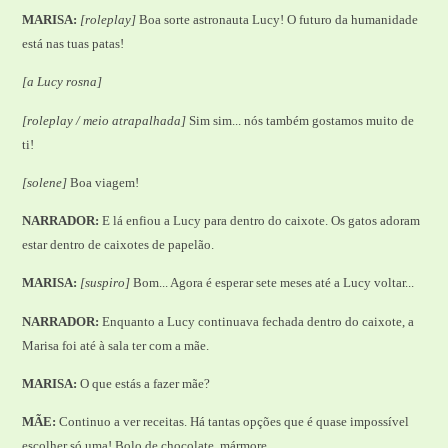
MARISA:
[roleplay]
Boa sorte astronauta Lucy! O futuro da humanidade
está nas tuas patas!
[a Lucy rosna]
[roleplay / meio atrapalhada]
Sim sim... nós também gostamos muito de
ti!
[solene]
Boa viagem!
NARRADOR:
E lá enfiou a Lucy para dentro do caixote. Os gatos adoram
estar dentro de caixotes de papelão.
MARISA:
[suspiro]
Bom... Agora é esperar sete meses até a Lucy voltar...
NARRADOR:
Enquanto a Lucy continuava fechada dentro do caixote, a
Marisa foi até à sala ter com a mãe.
MARISA:
O que estás a fazer mãe?
MÃE:
Continuo a ver receitas. Há tantas opções que é quase impossível
escolher só uma! Bolo de chocolate, mármore...