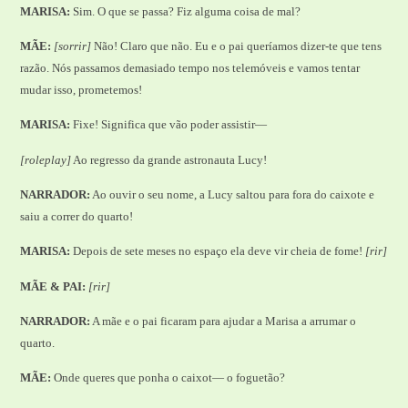
MARISA:
Sim. O que se passa? Fiz alguma coisa de mal?
MÃE:
[sorrir]
Não! Claro que não. Eu e o pai queríamos dizer-te que tens
razão. Nós passamos demasiado tempo nos telemóveis e vamos tentar
mudar isso, prometemos!
MARISA:
Fixe! Significa que vão poder assistir—
[roleplay]
Ao regresso da grande astronauta Lucy!
NARRADOR:
Ao ouvir o seu nome, a Lucy saltou para fora do caixote e
saiu a correr do quarto!
MARISA:
Depois de sete meses no espaço ela deve vir cheia de fome!
[rir]
MÃE & PAI:
[rir]
NARRADOR:
A mãe e o pai ficaram para ajudar a Marisa a arrumar o
quarto.
MÃE:
Onde queres que ponha o caixot— o foguetão?