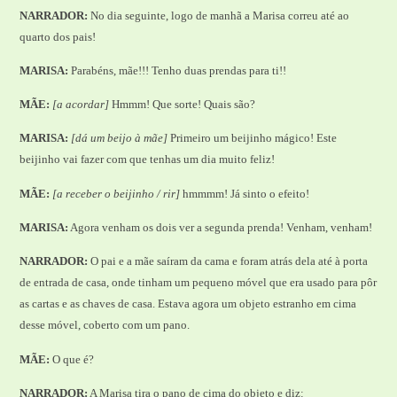
NARRADOR:
No dia seguinte, logo de manhã a Marisa correu até ao
quarto dos pais!
MARISA:
Parabéns, mãe!!! Tenho duas prendas para ti!!
MÃE:
[a acordar]
Hmmm! Que sorte! Quais são?
MARISA:
[dá um beijo à mãe]
Primeiro um beijinho mágico! Este
beijinho vai fazer com que tenhas um dia muito feliz!
MÃE:
[a receber o beijinho / rir]
hmmmm! Já sinto o efeito!
MARISA:
Agora venham os dois ver a segunda prenda! Venham, venham!
NARRADOR:
O pai e a mãe saíram da cama e foram atrás dela até à porta
de entrada de casa, onde tinham um pequeno móvel que era usado para pôr
as cartas e as chaves de casa. Estava agora um objeto estranho em cima
desse móvel, coberto com um pano.
MÃE:
O que é?
NARRADOR:
A Marisa tira o pano de cima do objeto e diz: