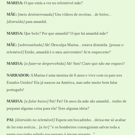
MARISA:
O que estás a ver no telemóvel mãe?
MÃE:
[meio desinteressada]
Uns vídeos de receitas... de bolos...
[distraída]
para amanhã.
MARISA:
Que bolo? Por que amanhã? O que há amanhã mãe?
MÃE:
[sobressaltada]
Ah! Desculpa Marisa... estava distraída.
[pousa o
telemóvel]
Então, amanhã é o meu aniversário! Já te esqueceste?
MARISA:
[a fazer-se despercebida]
Ah! Sim! Claro que não me esqueci!
NARRADOR:
A Marisa é uma menina de 6 anos e vive com os pais nos
Estados Unidos! Ela já nasceu na América, mas sabe muito bem falar
português!
MARISA:
[a falar baixo]
Pai! Pai! Os anos da mãe são amanhã... tenho de
preparar alguma coisa para ela! Tens alguma ideia?
PAI:
[distraído no telemóvel]
Espera um bocadinho... deixa-me só acabar
de ler esta notícia...
[a ler]
“e os bombeiros conseguiram salvar toda a
gente que tinha subido por engano à árvore gigante...”