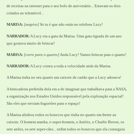
de receitas na internet para o seu bolo de aniversário... Estavam os dois
colados ao telemóvel...
MARISA:
[suspiro]
Só tu é que não estás no telefone Lucy!
NARRADOR:
A Lucy era a gata da Marisa. Uma gata tigrada de um ano
que gostava muito de brincar!
MARISA:
[corre para o quarto]
Anda Lucy! Vamos brincar para o quarto!
NARRADOR:
A Lucy correu a toda a velocidade atrás da Marisa.
A Marisa tinha no seu quarto um caixote de cartão que a Lucy adorava!
A brincadeira preferida dela era a de imaginar que trabalhava para a NASA,
a organização nos Estados Unidos responsável pela exploração espacial!
São eles que enviam foguetões para o espaço!
A Marisa alinhou todos os bonecos que tinha no quarto em frente ao
caixote. O homem aranha, o super-homem, o Astérix, o Charlie Brown, os
sete anões, os sete super-cães... enfim todos os bonecos que ela conseguiu