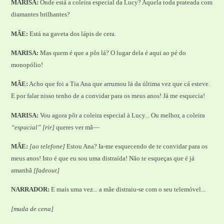
MARISA:
Onde está a coleira especial da Lucy? Aquela toda prateada com
diamantes brilhantes?
MÃE:
Está na gaveta dos lápis de cera.
MARISA:
Mas quem é que a pôs lá? O lugar dela é aqui ao pé do
monopólio!
MÃE:
Acho que foi a Tia Ana que arrumou lá da última vez que cá esteve.
E por falar nisso tenho de a convidar para os meus anos! Já me esquecia!
MARISA:
Vou agora pôr a coleira especial à Lucy... Ou melhor, a coleira
“espacial”
[rir]
queres ver mã—
MÃE:
[ao telefone]
Estou Ana? Ia-me esquecendo de te convidar para os
meus anos! Isto é que eu sou uma distraída! Não te esqueças que é já
amanhã
[fadeout]
NARRADOR:
E mais uma vez... a mãe distraiu-se com o seu telemóvel...
[muda de cena]