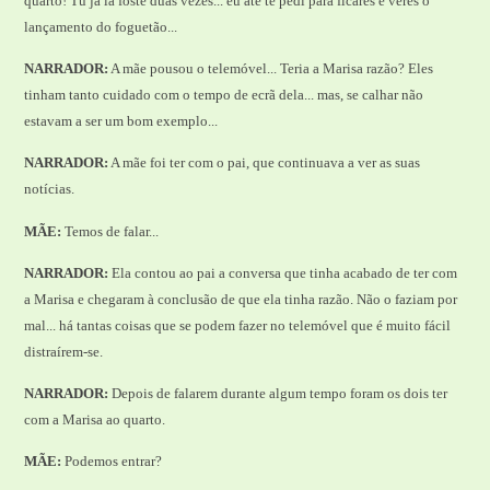
quarto! Tu já lá foste duas vezes... eu até te pedi para ficares e veres o
lançamento do foguetão...
NARRADOR:
A mãe pousou o telemóvel... Teria a Marisa razão? Eles
tinham tanto cuidado com o tempo de ecrã dela... mas, se calhar não
estavam a ser um bom exemplo...
NARRADOR:
A mãe foi ter com o pai, que continuava a ver as suas
notícias.
MÃE:
Temos de falar...
NARRADOR:
Ela contou ao pai a conversa que tinha acabado de ter com
a Marisa e chegaram à conclusão de que ela tinha razão. Não o faziam por
mal... há tantas coisas que se podem fazer no telemóvel que é muito fácil
distraírem-se.
NARRADOR:
Depois de falarem durante algum tempo foram os dois ter
com a Marisa ao quarto.
MÃE:
Podemos entrar?