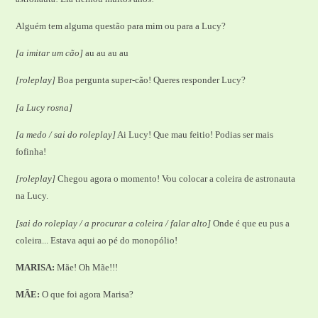
Alguém tem alguma questão para mim ou para a Lucy?
[a imitar um cão]
au au au au
[roleplay]
Boa pergunta super-cão! Queres responder Lucy?
[a Lucy rosna]
[a medo / sai do roleplay]
Ai Lucy! Que mau feitio! Podias ser mais
fofinha!
[roleplay]
Chegou agora o momento! Vou colocar a coleira de astronauta
na Lucy.
[sai do roleplay / a procurar a coleira / falar alto]
Onde é que eu pus a
coleira... Estava aqui ao pé do monopólio!
MARISA:
Mãe! Oh Mãe!!!
MÃE:
O que foi agora Marisa?