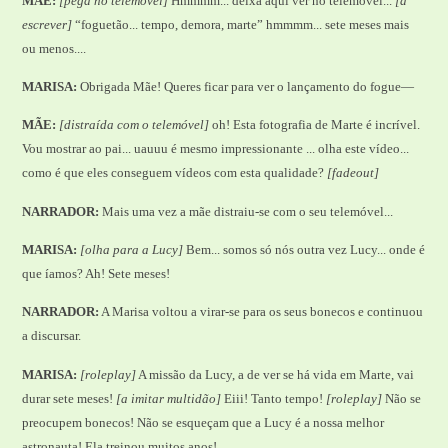
MÃE:
[pega no telemóvel]
Hmmmm... deixa aqui ver no telemóvel...
[a
escrever]
“foguetão... tempo, demora, marte” hmmmm... sete meses mais
ou menos....
MARISA:
Obrigada Mãe! Queres ficar para ver o lançamento do fogue—
MÃE:
[distraída com o telemóvel]
oh! Esta fotografia de Marte é incrível.
Vou mostrar ao pai... uauuu é mesmo impressionante ... olha este vídeo...
como é que eles conseguem vídeos com esta qualidade?
[fadeout]
NARRADOR:
Mais uma vez a mãe distraiu-se com o seu telemóvel...
MARISA:
[olha para a Lucy]
Bem... somos só nós outra vez Lucy... onde é
que íamos? Ah! Sete meses!
NARRADOR:
A Marisa voltou a virar-se para os seus bonecos e continuou
a discursar.
MARISA:
[roleplay]
A missão da Lucy, a de ver se há vida em Marte, vai
durar sete meses!
[a imitar multidão]
Eiii! Tanto tempo!
[roleplay]
Não se
preocupem bonecos! Não se esqueçam que a Lucy é a nossa melhor
astronauta! Ela treinou muitos anos!