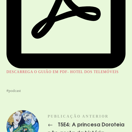
DESCARREGA O GUIÃO EM PDF- HOTEL DOS TELEMÓVEIS
podcast
PUBLICAÇÃO ANTERIOR
T5E4: A princesa Doroteia
←