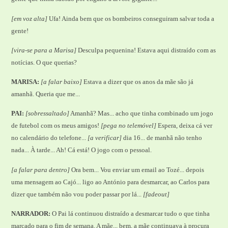
[em voz alta]
Ufa! Ainda bem que os bombeiros conseguiram salvar toda a
gente!
[vira-se para a Marisa]
Desculpa pequenina! Estava aqui distraído com as
notícias. O que querias?
MARISA:
[a falar baixo]
Estava a dizer que os anos da mãe são já
amanhã. Queria que me...
PAI:
[sobressaltado]
Amanhã? Mas... acho que tinha combinado um jogo
de futebol com os meus amigos!
[pega no telemóvel]
Espera, deixa cá ver
no calendário do telefone...
[a verificar]
dia 16... de manhã não tenho
nada... À tarde... Ah! Cá está! O jogo com o pessoal.
[a falar para dentro]
Ora bem... Vou enviar um email ao Tozé... depois
uma mensagem ao Cajó... ligo ao António para desmarcar, ao Carlos para
dizer que também não vou poder passar por lá...
[fadeout]
NARRADOR:
O Pai lá continuou distraído a desmarcar tudo o que tinha
marcado para o fim de semana. A mãe... bem, a mãe continuava à procura