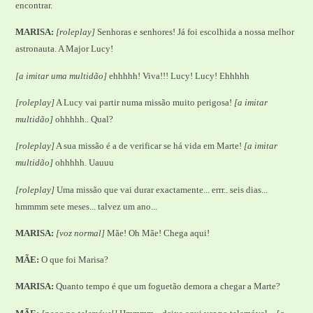
encontrar.
MARISA:
[roleplay]
Senhoras e senhores! Já foi escolhida a nossa melhor
astronauta. A Major Lucy!
[a imitar uma multidão]
ehhhhh! Viva!!! Lucy! Lucy! Ehhhhh
[roleplay]
A Lucy vai partir numa missão muito perigosa!
[a imitar
multidão]
ohhhhh.. Qual?
[roleplay]
A sua missão é a de verificar se há vida em Marte!
[a imitar
multidão]
ohhhhh. Uauuu
[roleplay]
Uma missão que vai durar exactamente... errr.. seis dias...
hmmmm sete meses... talvez um ano...
MARISA:
[voz normal]
Mãe! Oh Mãe! Chega aqui!
MÃE:
O que foi Marisa?
MARISA:
Quanto tempo é que um foguetão demora a chegar a Marte?