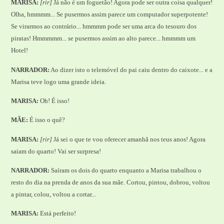
MARISA:
[rir]
Já não é um foguetão! Agora pode ser outra coisa qualquer!
Olha, hmmmm... Se pusermos assim parece um computador superpotente!
Se virarmos ao contrário... hmmmm pode ser uma arca do tesouro dos
piratas! Hmmmmm... se pusermos assim ao alto parece... hmmmm um
Hotel!
NARRADOR:
Ao dizer isto o telemóvel do pai caiu dentro do caixote... e a
Marisa teve logo uma grande ideia.
MARISA:
Oh! É isso!
MÃE:
É isso o quê?
MARISA:
[rir]
Já sei o que te vou oferecer amanhã nos teus anos! Agora
saiam do quarto! Vai ser surpresa!
NARRADOR:
Saíram os dois do quarto enquanto a Marisa trabalhou o
resto do dia na prenda de anos da sua mãe. Cortou, pintou, dobrou, voltou
a pintar, colou, voltou a cortar...
MARISA:
Está perfeito!