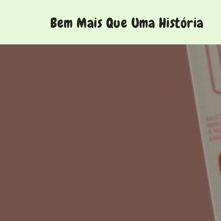
Bem Mais Que Uma História
Bem Mais Que Uma História
Histórias para ver de olhos fechados