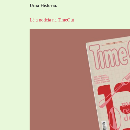
Uma História
.
Lê a notícia na TimeOut