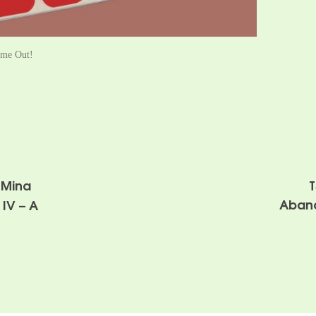
ime Out!
R
 Mina
T
Aband
IV – A