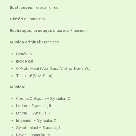
Ilustrações
: Teresa Torres
História
: Francisco
Realização, produção e textos
: Francisco
Música original
: Francisco
Genérico
Incidental
O Pirata Merit (Voz: Sara; Violino: Davis W.)
Tu, tu, tu! (Voz: Sara)
Música
:
Cordae Obliquae – Synaulia, IX
Ludus – Synaulia , II
Etruria – Synaulia, VI
Imperium – Synaulia, X
Synphoniaci – Synaulia, I
Pavor – Synaulia , V