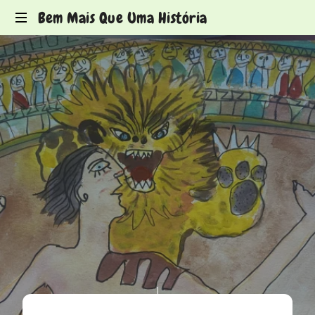
Bem Mais Que Uma História
Histórias
para
ver
de
olhos
fechados
JANEIRO 4, 2026
LIKE THIS