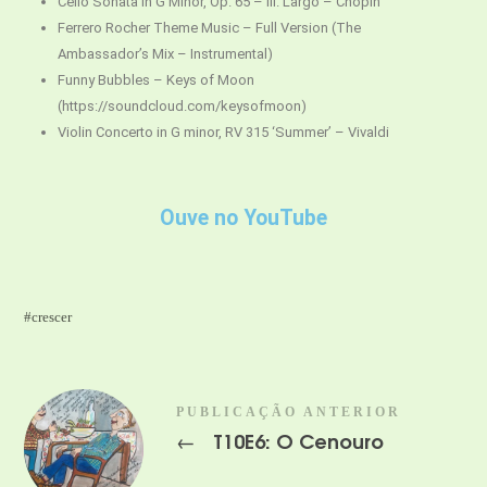
Cello Sonata in G Minor, Op. 65 – III. Largo – Chopin
Ferrero Rocher Theme Music – Full Version (The
Ambassador’s Mix – Instrumental)
Funny Bubbles – Keys of Moon
(https://soundcloud.com/keysofmoon)
Violin Concerto in G minor, RV 315 ‘Summer’ – Vivaldi
Ouve no YouTube
crescer
PUBLICAÇÃO ANTERIOR
T10E6: O Cenouro
←