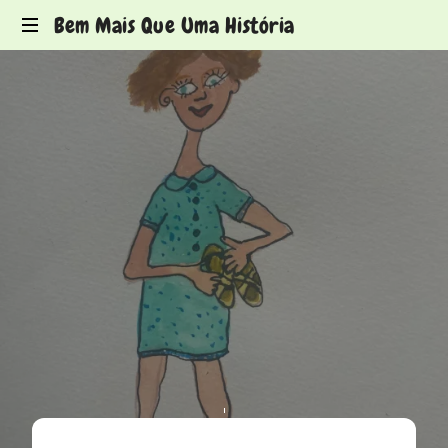
Bem Mais Que Uma História
Histórias
para
ver
de
olhos
fechados
JULHO 1, 2026
LIKE THIS