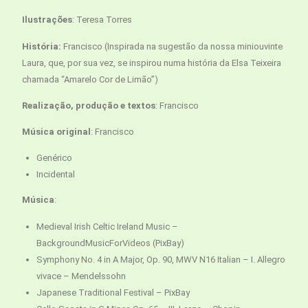
Ilustrações
: Teresa Torres
História:
Francisco (Inspirada na sugestão da nossa miniouvinte
Laura, que, por sua vez, se inspirou numa história da Elsa Teixeira
chamada “Amarelo Cor de Limão”)
Realização, produção e textos
: Francisco
Música original
: Francisco
Genérico
Incidental
Música
:
Medieval Irish Celtic Ireland Music –
BackgroundMusicForVideos (PixBay)
Symphony No. 4 in A Major, Op. 90, MWV N16 Italian – I. Allegro
vivace – Mendelssohn
Japanese Traditional Festival – PixBay