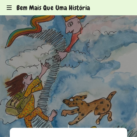
Bem Mais Que Uma História
Histórias
para
ver
de
olhos
fechados
DEZEMBRO 10, 2025
LIKE THIS