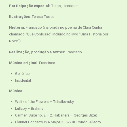
Participação especial:
Tiago, Henrique
Ilustrações
: Teresa Torres
História
: Francisco
(insiprada no poema de Clara Cunha
chamado “Que Confusão” incluído no livro “Uma História por
Noite”)
Realização, produção e textos
: Francisco
Música original
: Francisco
Genérico
Incidental
Música
:
Waltz of the Flowers – Tchaikovsky
Lullaby – Brahms
Carmen Suite no. 2 – 2. Habanera – Georges Bizet
Clarinet Concerto in A Major, K. 622 III. Rondo. Allegro –